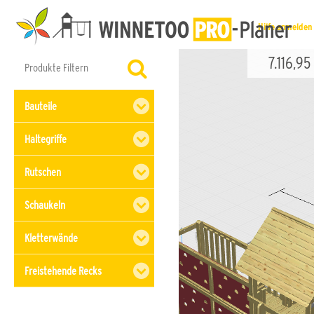
Hilfe
anmelden
7.116,95
Bauteile
Haltegriffe
Rutschen
Schaukeln
Kletterwände
Freistehende Recks